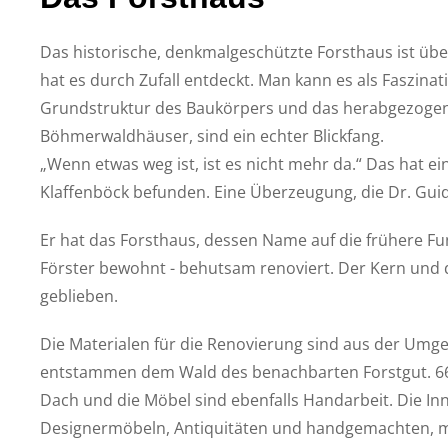
Das historische, denkmalgeschützte Forsthaus ist über
hat es durch Zufall entdeckt. Man kann es als Faszinat
Grundstruktur des Baukörpers und das herabgezogen
Böhmerwaldhäuser, sind ein echter Blickfang.
„Wenn etwas weg ist, ist es nicht mehr da.“ Das hat e
Klaffenböck befunden. Eine Überzeugung, die Dr. Guido
Er hat das Forsthaus, dessen Name auf die frühere Fu
Förster bewohnt - behutsam renoviert. Der Kern und d
geblieben.
Die Materialen für die Renovierung sind aus der U
entstammen dem Wald des benachbarten Forstgut. 66
Dach und die Möbel sind ebenfalls Handarbeit. Die In
Designermöbeln, Antiquitäten und handgemachten, mi